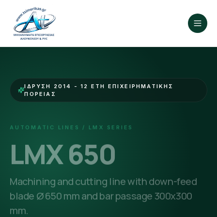
ΊΔΡΥΣΗ 2014 - 12 ΈΤΗ ΕΠΙΧΕΙΡΗΜΑΤΙΚΉΣ
ΠΟΡΕΊΑΣ
AUTOMATIC LINES / LMX SERIES
LMX 650
Machining and cutting line with down-feed
blade Ø 650 mm and bar passage 300x300
mm.