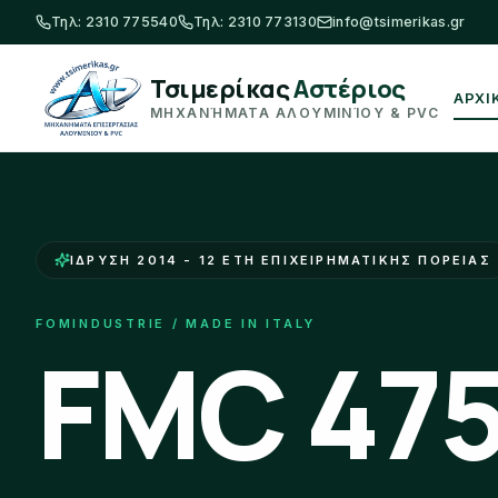
Τηλ
:
2310 775540
Τηλ
:
2310 773130
info@tsimerikas.gr
Τσιμερίκας
Αστέριος
ΑΡΧΙ
ΜΗΧΑΝΉΜΑΤΑ ΑΛΟΥΜΙΝΊΟΥ & PVC
ΊΔΡΥΣΗ 2014 - 12 ΈΤΗ ΕΠΙΧΕΙΡΗΜΑΤΙΚΉΣ ΠΟΡΕΊΑΣ
FOMINDUSTRIE / MADE IN ITALY
FMC 47