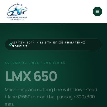
ΊΔΡΥΣΗ 2014 - 12 ΈΤΗ ΕΠΙΧΕΙΡΗΜΑΤΙΚΉΣ
ΠΟΡΕΊΑΣ
AUTOMATIC LINES / LMX SERIES
LMX 650
Machining and cutting line with down-feed
blade Ø 650 mm and bar passage 300x300
mm.